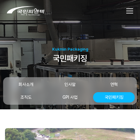
Kukmin Packaging
국민패키징
회사소개
인사말
연혁
조직도
GPI 사업
국민패키징